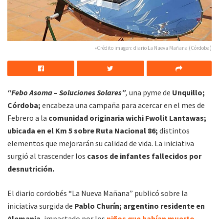
»Crédito imagen: diario La Nueva Mañana (Córdoba)
“Febo Asoma
–
Soluciones Solares”
,
una pyme de
Unquillo;
Córdoba;
encabeza una campaña para acercar en el mes de
Febrero a la
comunidad originaria wichi Fwolit Lantawas;
ubicada en el Km 5 sobre Ruta Nacional 86;
distintos
elementos que mejorarán su calidad de vida. La iniciativa
surgió al trascender los
casos de infantes fallecidos por
desnutrición.
El diario cordobés “La Nueva Mañana” publicó sobre la
iniciativa surgida de
Pablo Churín; argentino residente en
Alemania
, impactado por los
niños que habían muerto