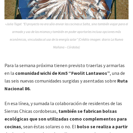
»
Julia Tügel: “El proyecto no era sólo enviar las cocinas a Salta, sino también viajar para el
armado y uso de las mismas y también en poder aportarles incluso opciones más
económicas, vinculadas al uso de la energía solar” (Crédito imagen: diario La Nueva
Mañana – Córdoba)
Para la semana próxima tienen previsto traerlas y armarlas
en la
comunidad wichi de Km5 “Fwolit Lantawos”
, una de
las seis nuevas comunidades surgidas y asentadas sobre
Ruta
Nacional 86.
En esa línea, y sumada la colaboración de residentes de las
Sierras Chicas cordobesas,
también se fabrican bolsas
ecológicas que son utilizadas como complementos para
cocinas
, sean éstas solares o no. El
bolso se realiza a partir