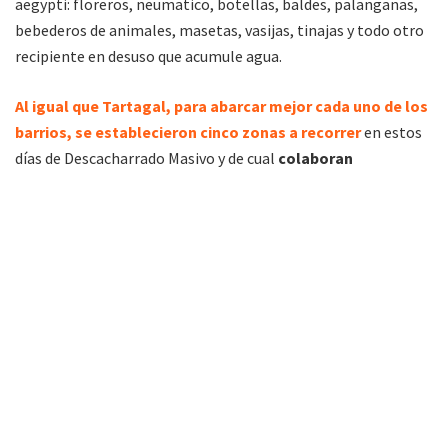
aegypti: floreros, neumatico, botellas, baldes, pal
anganas,
bebederos de animales, masetas, vasijas, tinajas y todo otro
recipiente en desuso que acumule agua.
Al igual que Tartagal, para abarcar mejor cada uno de los
barrios, se establecieron cinco zonas a recorrer
en estos
días de Descacharrado Masivo y de cual
colaboran
Municipales, Bomberos Voluntarios, Gendarmería
Nacional, Policía de la Provincia, Policía Federal y de la
CCC,
informó Paniagua:
–
Zona Norte: barrio San Martin, Norte, Lucero del Alba, El
Jardín, El Paraíso, 72 viviendas, Nueva Esperanza, El Chorro y
Matadero.
– Zona Este: Zona Céntrica, Sector 3, YPF, 1° de Mayo, Villa las
Rosas, Justo Juez, Asentamiento Ferrocarril, Evita y
Aserradero.
– Zona Sur: barrio Ferroviario, El Triangulo, la Pista,