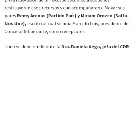
restituyeran esos recursos y que acompañaran a Makar sus
pares
Remy Arenas (Partido País) y Miriam Orozco (Salta
Nos Une),
escrito al cual se unía Marcelo Luis; presidente del
Concejo Deliberante; como receptores.
Todo se debe rendir ante la
Dra. Daniela Vega, jefa del CDR
(Centro de Referencia) de Salta del Ministerio de
Desarrollo Social de la Nación,
para retomar la tarea como
se debía hacer antes que surgiera la denuncia.
Sin embargo,
no hay transporte disponible
y
“la
municipalidad no quiere poner los camiones porque están
molestos por la resolución de la Fiscal”
, detalló Rojas.
“Quedó comprobado que la mercadería no se entregó
porque esperaban documentación y no por apropiación”
,
continuó.