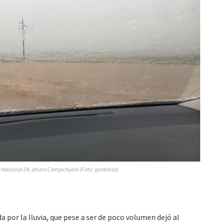
Nacional 34, altura Campichuelo (Foto: gentileza)
a por la lluvia, que pese a ser de poco volumen dejó al