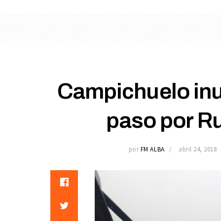
Campichuelo inun
paso por Ru
por
FM ALBA
abril 24, 2018