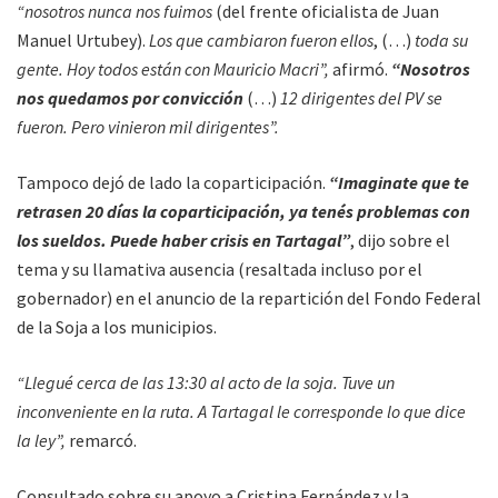
“nosotros nunca nos fuimos
(del frente oficialista de Juan
Manuel Urtubey).
Los que cambiaron fueron ellos
, (…)
toda su
gente. Hoy todos están con Mauricio Macri”,
afirmó.
“Nosotros
nos quedamos por convicción
(…)
12 dirigentes del PV se
fueron. Pero vinieron mil dirigentes”.
Tampoco dejó de lado la coparticipación.
“Imaginate que te
retrasen 20 días la coparticipación, ya tenés problemas con
los sueldos. Puede haber crisis en Tartagal”
, dijo sobre el
tema y su llamativa ausencia (resaltada incluso por el
gobernador) en el anuncio de la repartición del Fondo Federal
de la Soja a los municipios.
“Llegué cerca de las 13:30 al acto de la soja. Tuve un
inconveniente en la ruta. A Tartagal le corresponde lo que dice
la ley”,
remarcó.
Consultado sobre su apoyo a Cristina Fernández y la