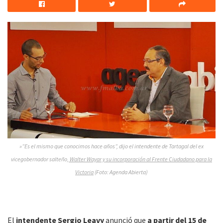
»”Es el mismo que conocimos hace años”, dijo el intendente de Tartagal del ex
vicegobernador salteño,
Walter Wayar y su incorporación al Frente Ciudadano para la
Victoria
(Foto: Agenda Abierta)
El
intendente Sergio Leavy
anunció que
a partir del 15 de