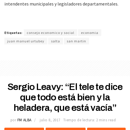
intendentes municipales y legisladores departamentales.
Etiquetas:
consejo economico y social
economia
juan manuel urtubey
salta
san martin
Sergio Leavy: “El tele te dice
que todo está bien y la
heladera, que está vacía”
por
FM ALBA
julio 8, 2017
Tiempo de lectura: 2 mins read