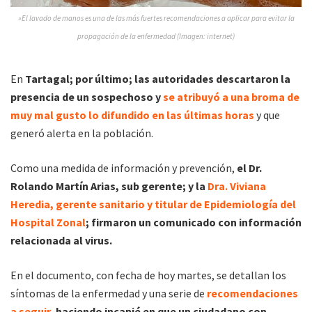
»El lavado de manos es una de las más fuertes recomendaciones a aplicar para evitar la
propagación de la enfermedad (Imagen: internet)
En
Tartagal; por último; las autoridades descartaron la
presencia de un sospechoso y
se atribuyó a una broma de
muy mal gusto lo difundido en las últimas horas
y que
generó alerta en la población.
Como una medida de información y prevención,
el Dr.
Rolando Martín Arias, sub gerente; y la
Dra. Viviana
Heredia, gerente sanitario y titular de Epidemiología del
Hospital Zonal
; firmaron un comunicado con información
relacionada al virus.
En el documento, con fecha de hoy martes, se detallan los
síntomas de la enfermedad y una serie de
recomendaciones
a seguir,
haciendo incapié en que un ciudadano con