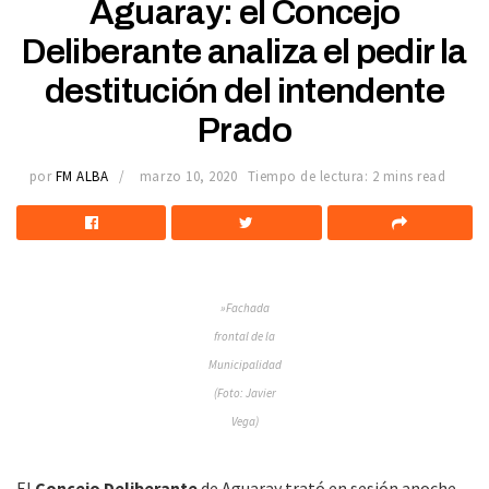
Aguaray: el Concejo
Deliberante analiza el pedir la
destitución del intendente
Prado
por
FM ALBA
marzo 10, 2020
Tiempo de lectura: 2 mins read
»Fachada
frontal de la
Municipalidad
(Foto: Javier
Vega)
El
Concejo Deliberante
de Aguaray trató en sesión anoche