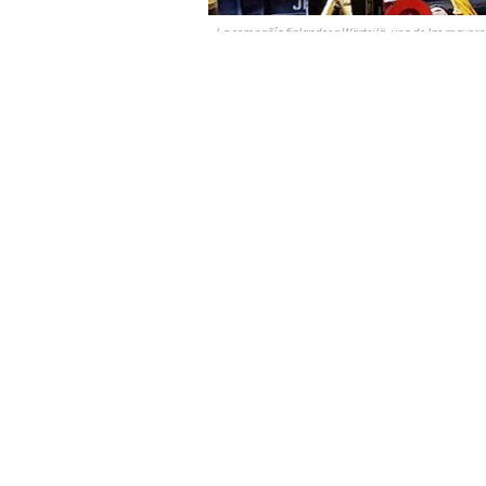
»La compañía finlandesa Wärtsilä, una de las mayores 
de equipar a
Diario Pregón.- La compañía finlande
para la generación eléctrica del plan
centrales eléctricas en el país, entre 
localidad de Caimancito, en territo
registraron cortes de energía, tal cua
Los planes de la empresa
implican un
Licitación Nacional de Energía Tér
Una vez puesta en marcha la producci
de generación de electricidad alcanz