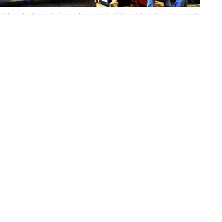
fabricantes de tecnologías para la generación eléctrica del planeta, es la encargada
 Caimancito (Foto y datos: El Pregón – Jujuy)
sa Wärtsilä, una de las mayores fabricantes de tecnologías
eta, es la encargada de equiparar con cinco grandes
ellas una
planta de 89 megawatts de potencia en la
rio jujeño
. Por trabajos en este punto, esta madrugada se
l
había adelantado
Transnoa
en un comunicado de prensa.
a inversión de 400 millones de dólares,
en el marco de la
mica
que llevó a cabo el Gobierno nacional en junio de 2016.
ón combinada de las cinco plantas térmicas, su capacidad
ará los 381 megawatts de potencia.