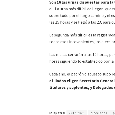
Son
16 las urnas dispuestas para la
el . La urna más difícil de llegar , que
sobre todo por el largo camino y el e
las 15 horas y se llegó a las 23, para q
La segunda más díficil es la registrad
todos esos incovenientes, las elecci
Las mesas cerrarán a las 19 horas, pe
horas siguiendo lo establecido por la
Cada año, el padrón dispuesto supo re
afiliados eligen Secretario General
titulares y suplentes, y Delegados 
Etiquetas:
2017-2021
elecciones
p