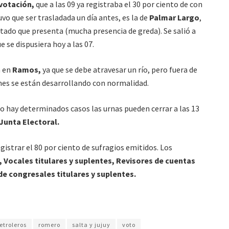
 votación,
que a las 09 ya registraba el 30 por ciento de con
 tuvo que ser trasladada un día antes, es la de
Palmar Largo
,
stado que presenta (mucha presencia de greda). Se salió a
ue se dispusiera hoy a las 07.
a en
Ramos,
ya que se debe atravesar un río, pero fuera de
ones se están desarrollando con normalidad.
ro hay determinados casos las urnas pueden cerrar a las 13
Junta Electoral.
gistrar el 80 por ciento de sufragios emitidos. Los
, Vocales titulares y suplentes, Revisores de cuentas
de congresales titulares y suplentes.
etroleros
romero
salta y jujuy
voto