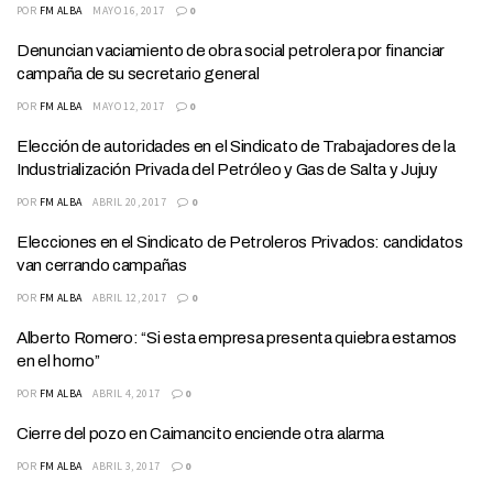
POR
FM ALBA
MAYO 16, 2017
0
Denuncian vaciamiento de obra social petrolera por financiar
campaña de su secretario general
POR
FM ALBA
MAYO 12, 2017
0
Elección de autoridades en el Sindicato de Trabajadores de la
Industrialización Privada del Petróleo y Gas de Salta y Jujuy
POR
FM ALBA
ABRIL 20, 2017
0
Elecciones en el Sindicato de Petroleros Privados: candidatos
van cerrando campañas
POR
FM ALBA
ABRIL 12, 2017
0
Alberto Romero: “Si esta empresa presenta quiebra estamos
en el horno”
POR
FM ALBA
ABRIL 4, 2017
0
Cierre del pozo en Caimancito enciende otra alarma
POR
FM ALBA
ABRIL 3, 2017
0