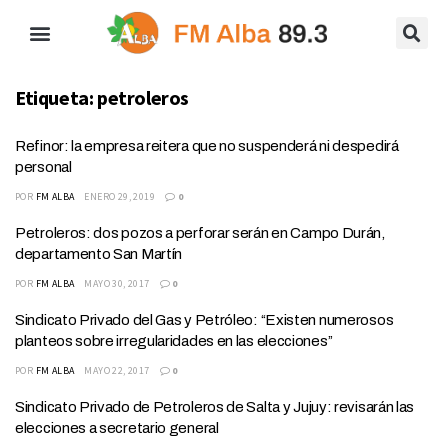
Etiqueta:
petroleros
Refinor: la empresa reitera que no suspenderá ni despedirá
personal
POR
FM ALBA
ENERO 29, 2019
0
Petroleros: dos pozos a perforar serán en Campo Durán,
departamento San Martín
POR
FM ALBA
MAYO 30, 2017
0
Sindicato Privado del Gas y Petróleo: “Existen numerosos
planteos sobre irregularidades en las elecciones”
POR
FM ALBA
MAYO 22, 2017
0
Sindicato Privado de Petroleros de Salta y Jujuy: revisarán las
elecciones a secretario general