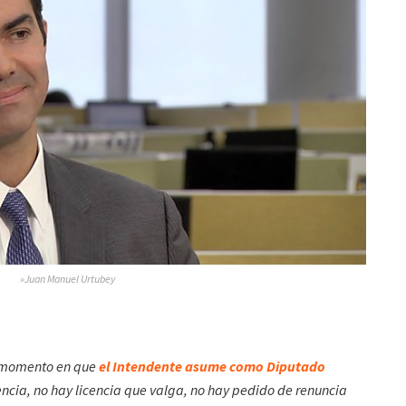
»Juan Manuel Urtubey
el momento en que
el Intendente asume como Diputado
encia, no hay licencia que valga, no hay pedido de renuncia