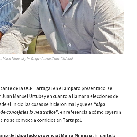
al Mario Mimessi y Dr. Roque Rueda (Foto: FM Alba)
tante de la UCR Tartagal en el amparo presentado, se
 Juan Manuel Urtubey en cuanto a llamar a elecciones de
de el inicio las cosas se hicieron mal y que es
“algo
de concejales lo neutralice”
, en referencia a cómo cayeron
s no se convoca a comicios en Tartagal.
añía del
diputado provincial Mario Mimessi.
El partido