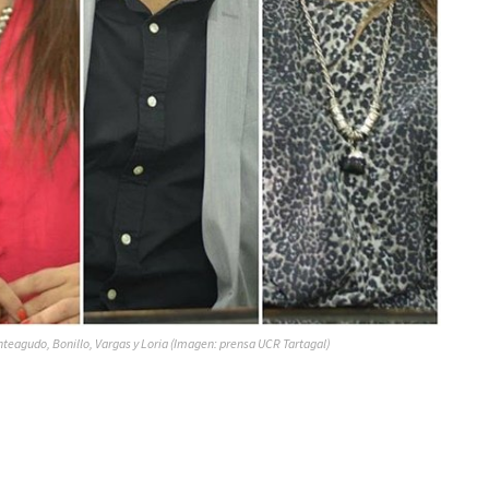
teagudo, Bonillo, Vargas y Loria (Imagen: prensa UCR Tartagal)