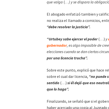
que valga
(…
) y se dispara la obligac
El abogado enfatizó tambien y calific
no realiza el llamado a comicios, enl
“debe resolver la justicia”.
“Urtubey sabe ejercer el poder
(…)
y
gobernador
, es algo imposible de cree
elecciones cuando se dan ciertas circu
por una licencia trucha”.
Sobre este punto, explicó que hace re
sobre el cual dar licencia,
“no puede se
sentido
(…)
si él dejó que eso neutr
que lo haga”.
Finalizando, se señaló que si el gobe
haber acercado una copia al Juzgado 