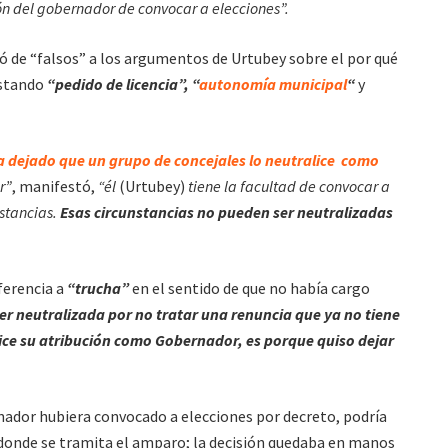
ión del gobernador de convocar a elecciones”.
ó de “falsos” a los argumentos de Urtubey sobre el por qué
istando
“pedido de licencia”, “
autonomía municipal
“
y
a dejado que un grupo de concejales lo neutralice como
r”
, manifestó,
“él
(Urtubey)
tiene la facultad de convocar a
nstancias.
Esas circunstancias no pueden ser neutralizadas
ferencia a
“trucha”
en el sentido de que no había cargo
r neutralizada por no tratar una renuncia que ya no tiene
alice su atribución como Gobernador, es porque quiso dejar
rnador hubiera convocado a elecciones por decreto, podría
donde se tramita el amparo; la decisión quedaba en manos