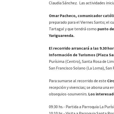
Claudia Sánchez. Las actividades inic
Omar Pacheco, comunicador católi
preparado para el Viernes Santo; el cu
Tartagal y que tendrá como
punto de 
Yariguarenda.
El recorrido arrancará a las 9.30 ho
Información de Turismos (Plaza Sa
Purísima (Centro), Santa Rosa de Lima
San Francisco Solano (La Loma), San
Para sumarse al recorrido de este
Cir
recepción y vivencias; se abona una er
obsequios-sounvenirs.
Los interesado
09:30 hs.- Partida a Parroquia La Purí
10:10 hs.- Visita a Parroquia Santa R