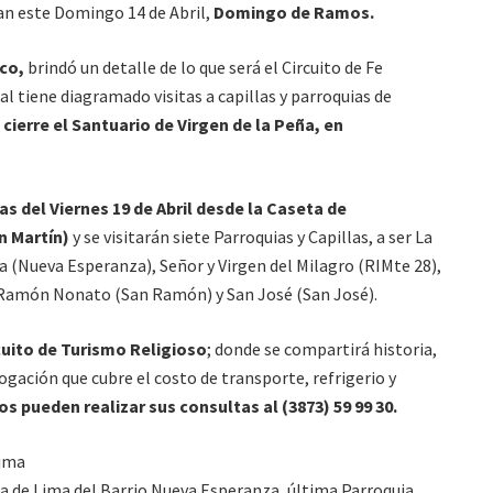
ian este Domingo 14 de Abril,
Domingo de Ramos.
co,
brindó un detalle de lo que será el Circuito de Fe
al tiene diagramado visitas a capillas y parroquias de
cierre el Santuario de Virgen de la Peña, en
ras del Viernes 19 de Abril desde la Caseta de
n Martín)
y se visitarán siete Parroquias y Capillas, a ser La
 (Nueva Esperanza), Señor y Virgen del Milagro (RIMte 28),
 Ramón Nonato (San Ramón) y San José (San José).
cuito de Turismo Religioso
; donde se compartirá historia,
ogación que cubre el costo de transporte, refrigerio y
s pueden realizar sus consultas al (3873) 59 99 30.
sima
osa de Lima del Barrio Nueva Esperanza, última Parroquia