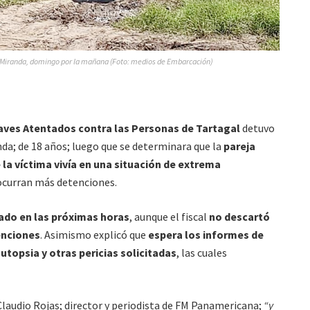
e Miranda, domingo por la mañana (Foto: medios de Embarcación)
Graves Atentados contra las Personas de Tartagal
detuvo
nda; de 18 años; luego que se determinara que la
pareja
 la víctima vivía en una situación de extrema
ocurran más detenciones.
ado en las próximas horas
, aunque el fiscal
no descartó
enciones
. Asimismo explicó que
espera los informes de
topsia y otras pericias solicitadas
, las cuales
 Claudio Rojas; director y periodista de FM Panamericana;
“y