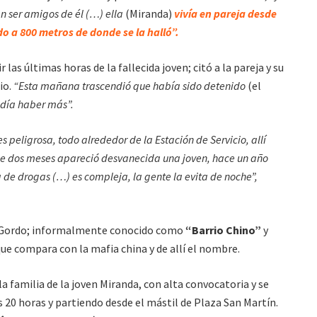
n ser amigos de él (…) ella
(Miranda)
vivía en pareja desde
o a 800 metros de donde se la halló”.
 las últimas horas de la fallecida joven; citó a la pareja y su
io.
“Esta mañana trascendió que había sido detenido
(el
podía haber más”.
s peligrosa, todo alrededor de la Estación de Servicio, allí
ce dos meses apareció desvanecida una joven, hace un año
a de drogas (…) es compleja, la gente la evita de noche”,
l Gordo; informalmente conocido como
“Barrio Chino”
y
que compara con la mafia china y de allí el nombre.
familia de la joven Miranda, con alta convocatoria y se
as 20 horas y partiendo desde el mástil de Plaza San Martín.