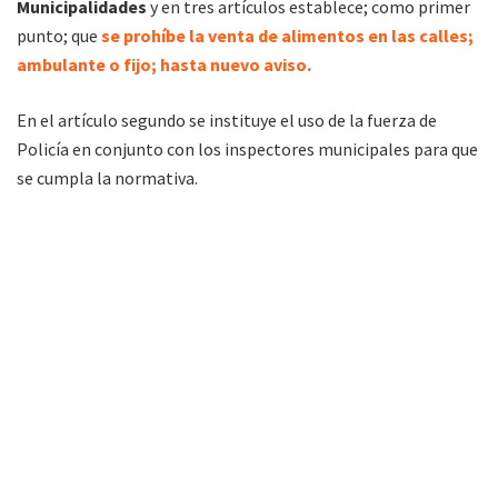
Municipalidades
y en tres artículos establece; como primer
punto; que
se prohíbe la venta de alimentos en las calles;
ambulante o fijo; hasta nuevo aviso.
En el artículo segundo se instituye el uso de la fuerza de
Policía en conjunto con los inspectores municipales para que
se cumpla la normativa.
Es la segunda vez que ingresa un documento de este tenor al
Concejo, que ya había ocurrido en octubre del año pasado. En
otro momento también se había analizado incluso la
posibilidad de llevar personal de Tartagal para controles;
pero las iniciativas quedaron en nada.
Un sector de la población se mostró disconforme con el
documento de la Municipalidad, al sentirse afectados por
lo que dispone.
Atentos a la situación,
el Concejo llamó a
una reunión para este jueves por la mañana, misma que