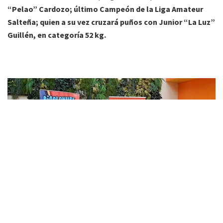
“Pelao” Cardozo; último Campeón de la Liga Amateur
Salteña; quien a su vez cruzará puños con Junior “La Luz”
Guillén, en categoría 52 kg.
«Los boxeadores de Argentina y Bolivia (Foto: Félix Medina)