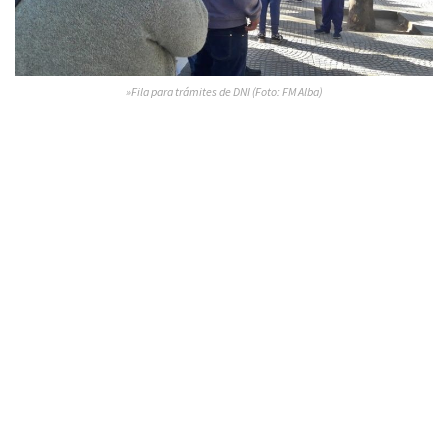
»Fila para trámites de DNI (Foto: FM Alba)