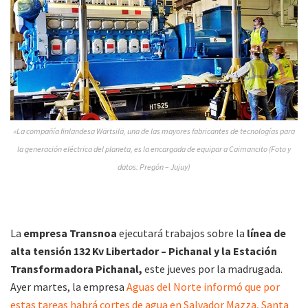
»La compañía finlandesa Wärtsilä, una de las mayores fabricantes de tecnologías para
la generación eléctrica del planeta, es la encargada de equipar a Caimancito (Foto y
datos: Pregón – Jujuy)
La
empresa Transnoa
ejecutará trabajos sobre la
línea de
alta tensión 132 Kv Libertador – Pichanal y la Estación
Transformadora Pichanal,
este jueves por la madrugada.
Ayer martes, la empresa
Aguas del Norte informó que por
estas tareas habrá cortes de agua en Salvador Mazza, Santa