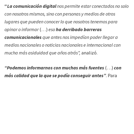
“
La comunicación digital
nos permite estar conectados no solo
con nosotros mismos, sino con personas y medios de otros
lugares que pueden conocer lo que nosotros tenemos para
opinar o informar
(…)
eso
ha derribado barreras
comunicacionales
que antes nos impedían poder llegar a
medios nacionales o noticias nacionales e internacional con
mucha más asiduidad que años atrás”,
analizó.
“Podemos informarnos con muchas más fuentes
(…)
con
más calidad que la que se podía conseguir antes”
. Para
Diego Comba, periodista, en la provincia se vive un momento
de transición,
“lo veo en muchos lugares del país
(…)
hay un
intento de empezar a desarrollar páginas web de calidad, que
tiene sus limitaciones
(económica o tecnológica)”, siguió.
“No nos podemos comparar con Buenos Aires como ellos no
pueden compararse con España, EEUU o Reino Unido”
,