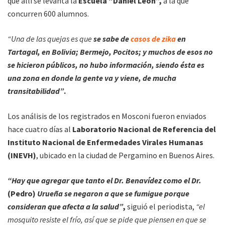
que alli se levanta la
Escuela “Daniel León”,
a la que
concurren 600 alumnos.
“Una de las quejas es que
se sabe de
casos de zika
en
Tartagal, en Bolivia; Bermejo, Pocitos; y muchos de esos no
se hicieron públicos, no hubo información, siendo ésta es
una zona en donde la gente va y viene, de mucha
transitabilidad”
.
Los análisis de los registrados en Mosconi fueron enviados
hace cuatro días al
Laboratorio Nacional de Referencia del
Instituto Nacional de Enfermedades Virales Humanas
(INEVH)
, ubicado en la ciudad de Pergamino en Buenos Aires.
“Hay que agregar que tanto el Dr. Benavídez como el Dr.
(Pedro)
Urueña se negaron a que se fumigue porque
consideran que afecta a la salud”
,
siguió el periodista,
“el
mosquito resiste el frío, así que se pide que piensen en que se