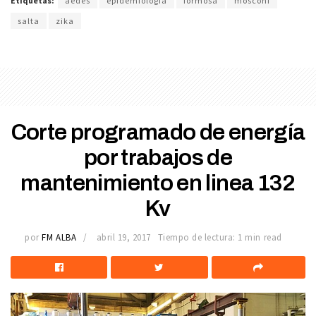
Etiquetas:
aedes
epidemiologia
formosa
mosconi
salta
zika
Corte programado de energía
por trabajos de
mantenimiento en linea 132
Kv
por
FM ALBA
abril 19, 2017
Tiempo de lectura: 1 min read