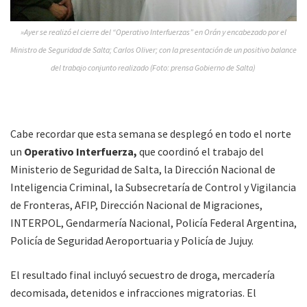
»Ayer se realizó el cierre del “Operativo Interfuerzas” en Orán y encabezado por el
Ministro de Seguridad de Salta; Carlos Oliver; con la presentación de un positivo balance
del trabajo conjunto realizado (Foto: prensa Gobierno de Salta)
Cabe recordar que esta semana se desplegó en todo el norte
un
Operativo Interfuerza,
que coordinó el trabajo del
Ministerio de Seguridad de Salta, la Dirección Nacional de
Inteligencia Criminal, la Subsecretaría de Control y Vigilancia
de Fronteras, AFIP, Dirección Nacional de Migraciones,
INTERPOL, Gendarmería Nacional, Policía Federal Argentina,
Policía de Seguridad Aeroportuaria y Policía de Jujuy.
El resultado final incluyó secuestro de droga, mercadería
decomisada, detenidos e infracciones migratorias. El