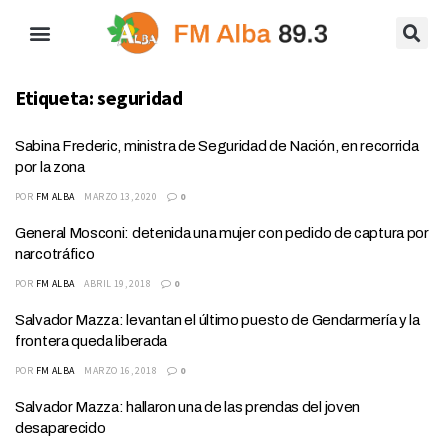
Etiqueta:
seguridad
Sabina Frederic, ministra de Seguridad de Nación, en recorrida
por la zona
POR
FM ALBA
MARZO 13, 2020
0
General Mosconi: detenida una mujer con pedido de captura por
narcotráfico
POR
FM ALBA
ABRIL 19, 2018
0
Salvador Mazza: levantan el último puesto de Gendarmería y la
frontera queda liberada
POR
FM ALBA
MARZO 16, 2018
0
Salvador Mazza: hallaron una de las prendas del joven
desaparecido