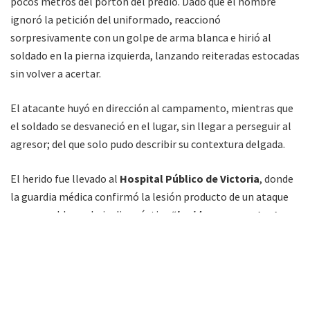
pocos metros del portón del predio. Dado que el hombre
ignoró la petición del uniformado, reaccionó
sorpresivamente con un golpe de arma blanca e hirió al
soldado en la pierna izquierda, lanzando reiteradas estocadas
sin volver a acertar.
El atacante huyó en dirección al campamento, mientras que
el soldado se desvaneció en el lugar, sin llegar a perseguir al
agresor; del que solo pudo describir su contextura delgada.
El herido fue llevado al
Hospital Público de Victoria
, donde
la guardia médica confirmó la lesión producto de un ataque
con arma blanca bajo diagnóstico “
herida punzo cortante
con arma blanca en cara lateral de muslo izquierdo”.
Permaneció un corto tiempo en observación, descartándose
peligro sobre su vida.