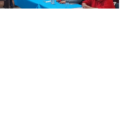
: prensa Concejo Deliberante de Aguaray
ución de Acusación 02/020,
el Concejo Deliberante
 político contra el intendente Jorge Prado, resolviendo
lo
por mal desempeño del cargo en la
causa Caños del
iberante de Aguaray
había sesionado de manera especial,
nte municipal sobre la
Comisión Investigadora
y dada la
ado a un cuarto intermedio.
 01/020 y Resolución de Acusación 02/020
(bajo las