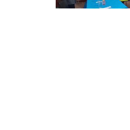
»Imagen
A través del
Dictamen 01/020 y Resol
Aguaray resolvió
continuar el juicio
formular cargos, acusar e imputar
GNea.
El pasado 22 de junio, el
Concejo Del
en audiencia informativa del intende
ausencia de la autoridad se había pas
A partir de la aprobación del
Dictamen