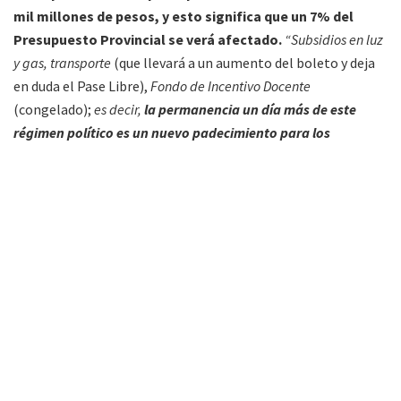
mil millones de pesos, y esto significa que un 7% del
Presupuesto Provincial se verá afectado.
“Subsidios en luz
y gas, transporte
(que llevará a un aumento del boleto y deja
en duda el Pase Libre),
Fondo de Incentivo Docente
(congelado);
es decir,
la permanencia un día más de este
régimen político es un nuevo padecimiento para los
trabajadores”.
Para López; que refleja la postura del Partido Obrero;
“creemos que este régimen político; desde el gobierno
nacional y hasta los gobiernos provinciales, debe ser
reemplazado por una Asamblea Constituyente con poder
que pueda tomar medidas que den una salida a la crisis
“.
Una de esas medidas sería cesar el pago de la Deuda Externa;
“que es completamente ilegítima y usuraria”
; y nacionalizar
la Banca y el Comercio Exterior
“para que esos enormes