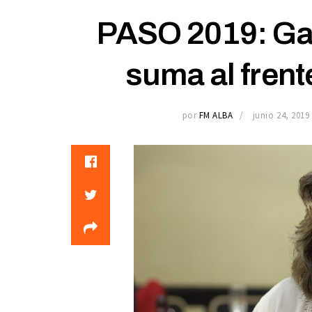
PASO 2019: Gab
suma al frent
por
FM ALBA
junio 24, 2019