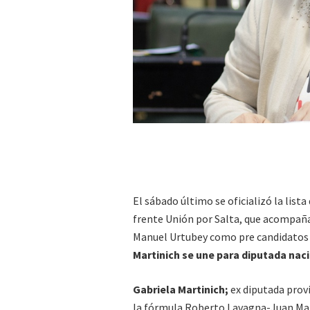
El sábado último se oficializó la list
frente Unión por Salta, que acompaña
Manuel Urtubey como pre candidatos a
Martinich se une para diputada na
Gabriela Martinich;
ex diputada provi
la fórmula Roberto Lavagna-Juan Man