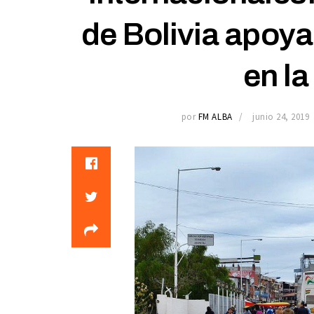
de Bolivia apoya
en la
por
FM ALBA
junio 24, 2019