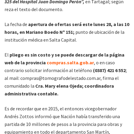
325 del Hospital Juan Domingo Perón”,
en Tartagal; según
reza el texto del documento.
La fecha de
apertura de ofertas será este lunes 28, a las 10
horas, en Mariano Boedo Nº 151;
punto de ubicación de la
institución médica en Salta Capital.
El
pliego es sin costo y se puede descargar de la página
web de la provincia
compras.salta.gob.ar
, o en caso
contrario solicitar información al teléfono
(0387) 421 6 552
;
al mail:
compras@tomografodelestado.com.ar
, firma el
comunidado la
Cra. Mary elena Ojeda; coordinadora
administrativa contable.
Es de recordar que en 2015, el entonces vicegobernador
Andrés Zottos informó que Nación había transferido una
partida de 10 millones de pesos a la provincia para obras y
equipamiento en todo el departamento San Martín,