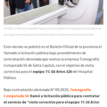
»En 2017, el entonces intendente Sergio Leavy acompañó en la inauguración del sector de
Oncología, donde se dispuso el tomógrafo (Foto: archivo prensa Gobierno de Salta)
Este viernes se publicó en el Boletín Oficial de la provincia el
llamado a licitación pública bajo procedimiento de
contratación abreviada que realiza la empresa Tomografía
Computada SE de Salta Capital, con el objetivo de visita
correctiva para el
equipo TC GE Brivo 325
del Hospital
Público.
Bajo contratación abreviada Nº 09/2019,
Tomografía
Computada SE
llamó a licitación pública para contratar
el servicio de
“visita correctiva para el equipo TC GE Brivo