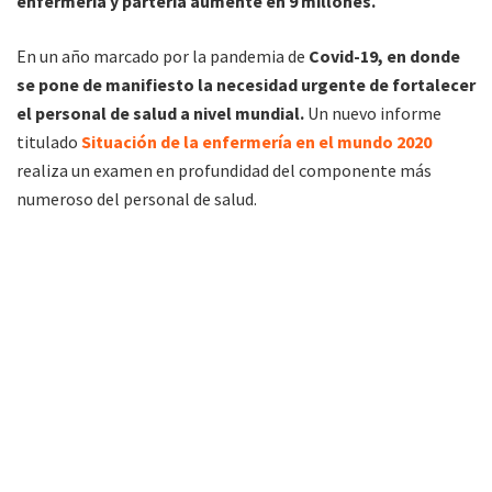
enfermería y partería aumente en 9 millones.
En un año marcado por la pandemia de
Covid-19, en donde
se pone de manifiesto la necesidad urgente de fortalecer
el personal de salud a nivel mundial.
Un nuevo informe
titulado
Situación de la enfermería en el mundo 2020
realiza un examen en profundidad del componente más
numeroso del personal de salud.
En sus conclusiones se revelan importantes deficiencias en el
personal de enfermería y se señalan las esferas prioritarias
de
inversión en materia de formación, empleo y liderazgo
para fortalecer el personal de enfermería en todo el
mundo y mejorar la salud de todos.
El personal de enfermería representa más de la mitad del
personal de salud que hay en el mundo,
y presta servicios
esenciales en el conjunto del sistema sanitario. A lo largo de