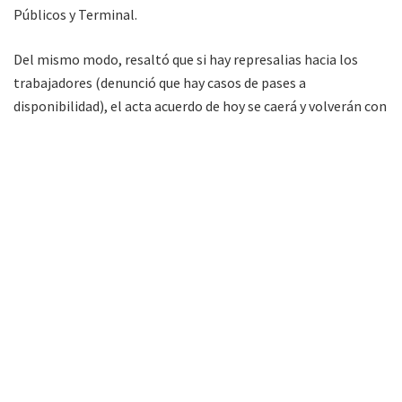
Públicos y Terminal.
Del mismo modo, resaltó que si hay represalias hacia los
trabajadores (denunció que hay casos de pases a
disponibilidad), el acta acuerdo de hoy se caerá y volverán con
la huelga.
“Más allá del incremento salarial, también debe
haber garantía de trabajadores en el trabajo mismo, dejar la
persecución de lado”,
dijo Esquivel.