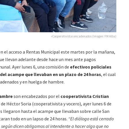
»Cooperativistas encadenados (Imagen: FM Alba)
en el acceso a Rentas Municipal este martes por la mañana,
que llevan adelante desde hace un mes ante pagos
munal. Ayer lunes 6, una comisión de
efectivos policiales
o del acampe que llevaban en un plazo de 24 horas
, el cual
adenados y en huelga de hambre.
hambre
son encabezados por el
cooperativista Cristian
o de Héctor Soria (cooperativista y vocero), ayer lunes 6 de
ales llegaron hasta el acampe que llevaban sobre calle San
taran todo en un lapso de 24 horas.
“El diálogo está cerrado
e según dicen obligamos al intendente a hacer algo que no