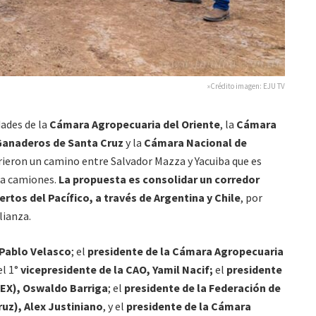
»Crédito imagen: EJU TV
dades de la
Cámara Agropecuaria del Oriente
, la
Cámara
Ganaderos de Santa Cruz
y la
Cámara Nacional de
rrieron un camino entre Salvador Mazza y Yacuiba que es
a camiones.
La propuesta es consolidar un corredor
ertos del Pacífico, a través de Argentina y Chile
, por
lianza.
 Pablo Velasco
; el
presidente de la Cámara Agropecuaria
el 1°
vicepresidente de la CAO, Yamil Nacif;
el
presidente
EX), Oswaldo Barriga
; el
presidente de la Federación de
uz), Alex Justiniano
, y el
presidente de la Cámara