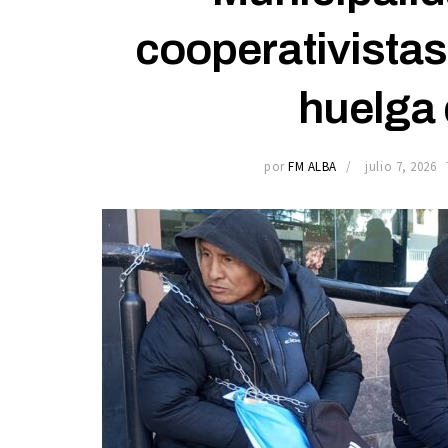
cooperativista
huelga
por
FM ALBA
julio 7, 2026