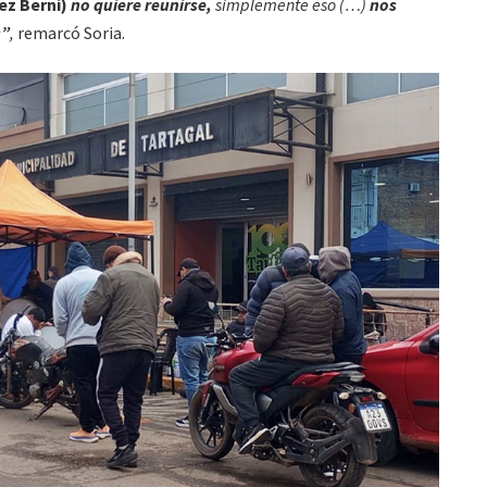
z Berni)
no quiere reunirse,
simplemente eso (…)
nos
s”
,
remarcó Soria.