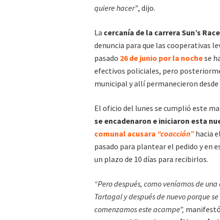
quiere hacer”
, dijo.
La
cercanía de la carrera Sun’s Race
denuncia para que las cooperativas l
pasado
26 de junio por la noche
se ha
efectivos policiales, pero posterior
municipal y allí permanecieron desde
El oficio del lunes se cumplió este 
se encadenaron e iniciaron esta n
comunal acusara
“coacción”
hacia el
pasado para plantear el pedido y en 
un plazo de 10 días para recibirlos.
“Pero después, como veníamos de una e
Tartagal y después de nuevo porque se 
comenzamos este acampe”,
manifestó