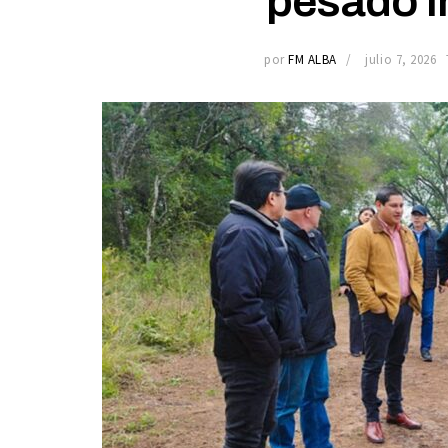
pesado i
por
FM ALBA
julio 7, 2026