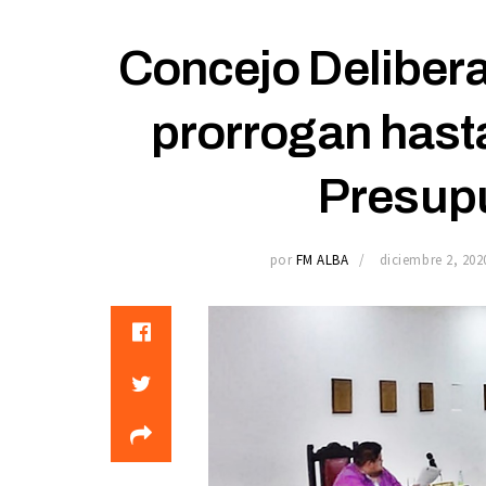
Concejo Delibera
prorrogan hasta
Presup
por
FM ALBA
diciembre 2, 202