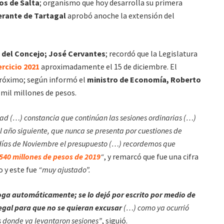
os de Salta
; organismo que hoy desarrolla su primera
erante de Tartagal
aprobó anoche la extensión del
o del Concejo; José Cervantes
; recordó que la Legislatura
rcicio 2021
aproximadamente el 15 de diciembre. El
próximo; según informó el
ministro de Economía, Roberto
7 mil millones de pesos.
ad (…) constancia que continúan las sesiones ordinarias (…)
l año siguiente, que nunca se presenta por cuestiones de
días de Noviembre el presupuesto (…) recordemos que
 540 millones de pesos de 2019
“
, y remarcó que fue una cifra
o y este fue
“muy ajustado”.
roga automáticamente; se lo dejó por escrito por medio de
egal para que no se quieran excusar
(…) como ya ocurrió
es donde ya levantaron sesiones”
, siguió.