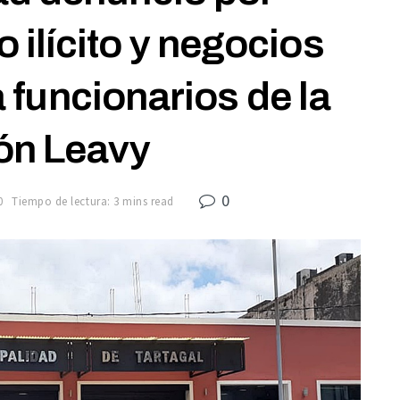
 ilícito y negocios
 funcionarios de la
ón Leavy
0
0
Tiempo de lectura: 3 mins read