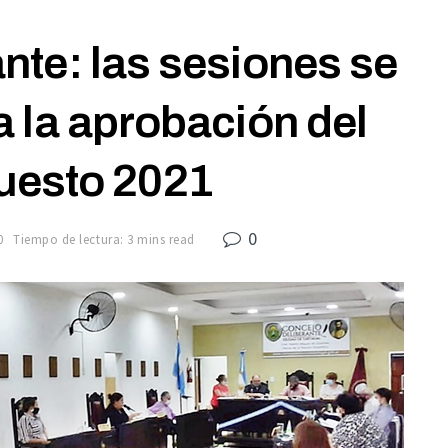
nte: las sesiones se
 la aprobación del
uesto 2021
0
0
Tiempo de lectura: 3 mins read