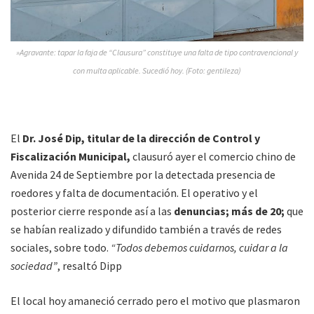
»Agravante: tapar la faja de “Clausura” constituye una falta de tipo contravencional y
con multa aplicable. Sucedió hoy. (Foto: gentileza)
El
Dr. José Dip, titular de la dirección de Control y
Fiscalización Municipal,
clausuró ayer el comercio chino de
Avenida 24 de Septiembre por la detectada presencia de
roedores y falta de documentación. El operativo y el
posterior cierre responde así a las
denuncias; más de 20;
que
se habían realizado y difundido también a través de redes
sociales, sobre todo.
“Todos debemos cuidarnos, cuidar a la
sociedad”
, resaltó Dipp
El local hoy amaneció cerrado pero el motivo que plasmaron