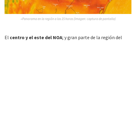
»Panorama en la región a las 15 horas (Imagen: captura de pantalla)
El
centro y el este del NOA
; y gran parte de la región del
Paraguay, Chaco, Mesopotamia, y norte de la región
Pampeana pueden llegar a registrar precipitaciones
moderadas a abundantes pero variables, con
valores medios
entre 10 y 75 mm, con focos alternados.
Sin embargo,
se espera la llegada de un frente frío
avanzando desde el sur, que podría tocar la región hacia
el jueves 7.
Esta entrada tardía de vientos polares llega
también con riesgo de heladas para las zonas serranas del
oeste. Durante este período,
el este del NOA, la región del
Chaco, norte de la Mesopotamia y hasta el norte de la
región Pampeana observarán temperaturas mínimas de