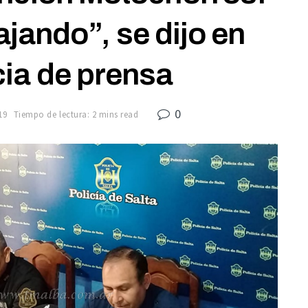
jando”, se dijo en
ia de prensa
0
19
Tiempo de lectura: 2 mins read