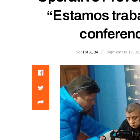
“Estamos traba
conferenc
por
FM ALBA
septiembre 12, 20