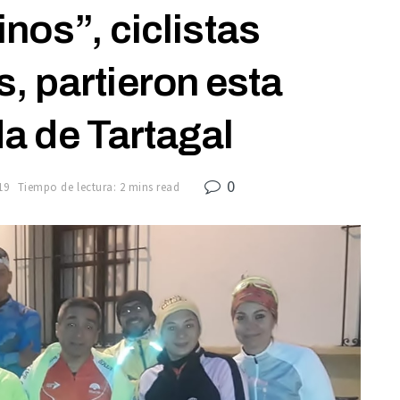
nos”, ciclistas
, partieron esta
 de Tartagal
0
19
Tiempo de lectura: 2 mins read