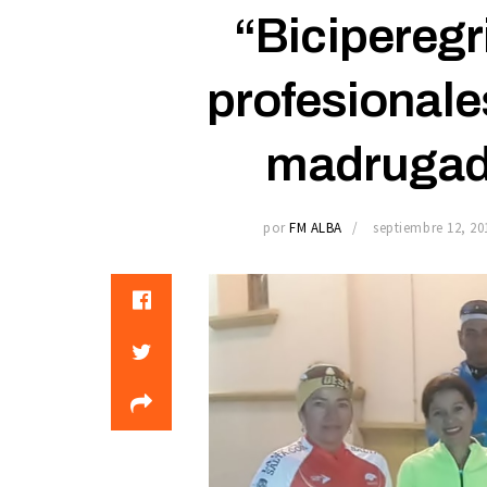
“Biciperegri
profesionales
madrugada
por
FM ALBA
septiembre 12, 20