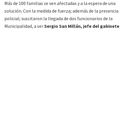
Más de 100 familias se ven afectadas y a la espera de una
solución. Con la medida de fuerza; además de la presencia
policial; suscitaron la llegada de dos funcionarios de la
Municipalidad, a ser
Sergio San Millán, jefe del gabinete
municipal; Darío Sanabria, directro de Relaciones
Institucionales; y el Of. Arévalo, del Destacamento de
Policía de Alto Verde
; informó el periodista Raúl Costes.