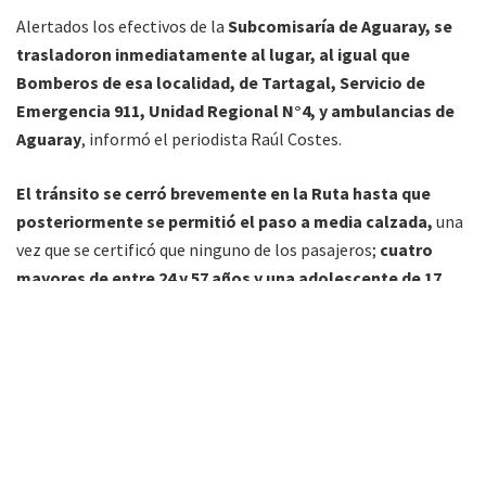
Alertados los efectivos de la
Subcomisaría de Aguaray, se
trasladoron inmediatamente al lugar, al igual que
Bomberos de esa localidad, de Tartagal, Servicio de
Emergencia 911, Unidad Regional N°4, y ambulancias de
Aguaray
, informó el periodista Raúl Costes.
El tránsito se cerró brevemente en la Ruta hasta que
posteriormente se permitió el paso a media calzada,
una
vez que se certificó que ninguno de los pasajeros;
cuatro
mayores de entre 24 y 57 años y una adolescente de 17
años; revistieran condición de gravedad.
Los cinco, además del chofer, recibieron asistencia médica en
el lugar y fueron trasladados posteriormente al nosocomio
local para exámenes de fondo.
En el
lugar; cercano a la conocida gruta de Pedrito