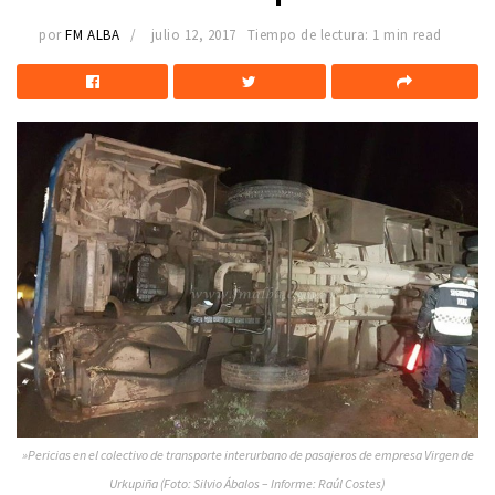
por
FM ALBA
julio 12, 2017
Tiempo de lectura: 1 min read
»Pericias en el colectivo de transporte interurbano de pasajeros de empresa Virgen de
Urkupiña (Foto: Silvio Ábalos – Informe: Raúl Costes)