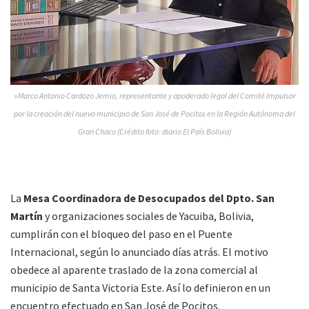
»
Marco Antonio Cardozo Jemio, representante y apoderado legal del Comité Impulsor
por la creación del nuevo municipio de San José de Pocitos en la Región Autónoma del
Gran Chaco (Crédito foto: diario El País Bolivia)
La
Mesa Coordinadora de Desocupados del Dpto. San
Martín
y organizaciones sociales de Yacuiba, Bolivia,
cumplirán con el bloqueo del paso en el Puente
Internacional, según lo anunciado días atrás. El motivo
obedece al aparente traslado de la zona comercial al
municipio de Santa Victoria Este. Así lo definieron en un
encuentro efectuado en San José de Pocitos.