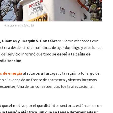
»Imagen: prensa Edesa SA
, Güemes y Joaquín V. González
se vieron afectados con
éctrica desde las últimas horas de ayer domingo y este lunes
del servicio informó que todo s
e debió a la caída de
edia tensión
.
s de energía
afectaron a Tartagal y la región a lo largo de
on el avance de un frente de tormenta y vientos intensos
ecuentes. Una de las consecuencias fue la afectación al
.
que el motivo por el que distintos sectores están sin o con
 la tensión eléctrica, sin que se tenga determinada un