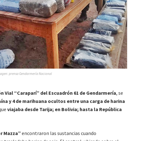
agen: prensa Gendarmería Nacional
ón Vial “Caraparí” del Escuadrón 61 de Gendarmería
, se
aína y 4 de marihuana ocultos entre una carga de harina
 que
viajaba desde Tarija; en Bolivia; hasta la República
or Mazza”
encontraron las sustancias cuando