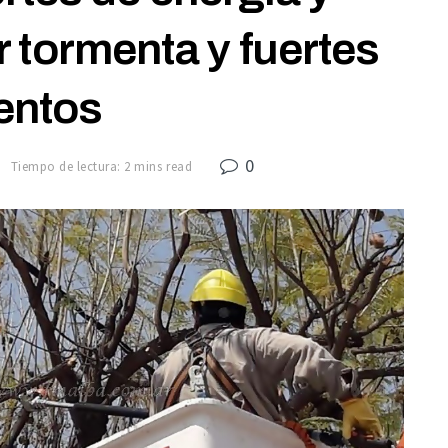
 tormenta y fuertes
entos
0
0
Tiempo de lectura: 2 mins read