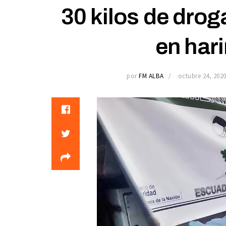
30 kilos de drog
en hari
por
FM ALBA
octubre 24, 202