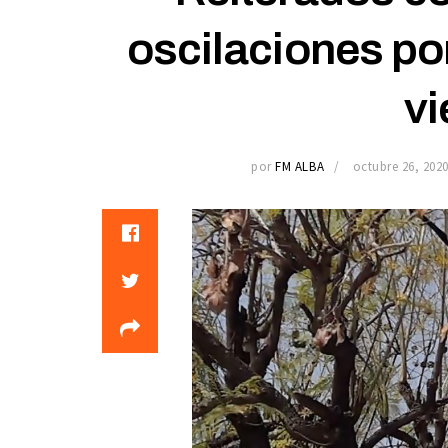
oscilaciones por
vi
por
FM ALBA
octubre 26, 202