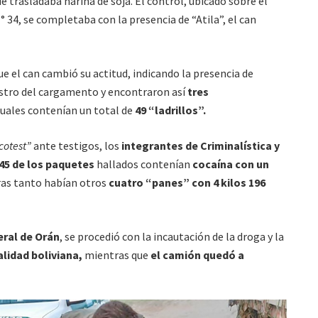
 trasladaba harina de soja. El control, ubicado sobre el
 34, se completaba con la presencia de “Atila”, el can
e el can cambió su actitud, indicando la presencia de
gistro del cargamento y encontraron así
tres
 cuales contenían un total de
49 “ladrillos”.
cotest”
ante testigos, los
integrantes de Criminalística y
45 de los paquetes
hallados contenían
cocaína con un
ras tanto habían otros
cuatro “panes” con 4 kilos 196
eral de Orán
, se procedió con la incautación de la droga y la
lidad boliviana,
mientras que
el camión quedó a