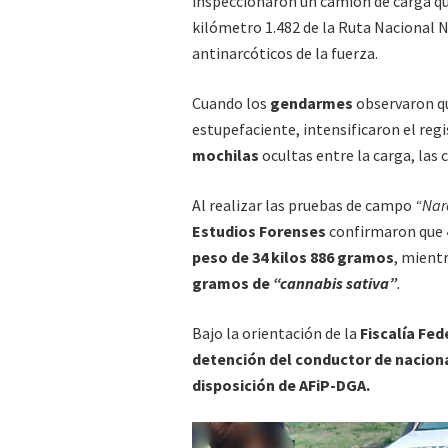
inspeccionaron un camión de carga que
kilómetro 1.482 de la Ruta Nacional N°
antinarcóticos de la fuerza.
Cuando los
gendarmes
observaron qu
estupefaciente, intensificaron el re
mochilas
ocultas entre la carga, las
Al realizar las pruebas de campo
“Nar
Estudios Forenses
confirmaron que
peso de 34 kilos 886 gramos
, mient
gramos de
“cannabis sativa”
.
Bajo la orientación de la
Fiscalía Fed
detención del conductor de naciona
disposición de AFiP-DGA.