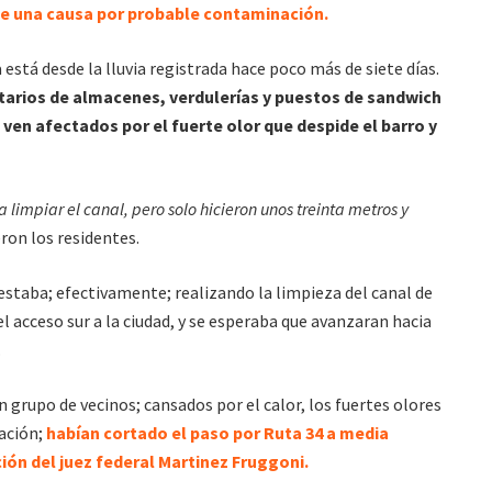
te una causa por probable contaminación.
está desde la lluvia registrada hace poco más de siete días.
arios de almacenes, verdulerías y puestos de sandwich
 ven afectados por el fuerte olor que despide el barro y
 limpiar el canal, pero solo hicieron unos treinta metros y
eron los residentes.
 estaba; efectivamente; realizando la limpieza del canal de
 acceso sur a la ciudad, y se esperaba que avanzaran hacia
.
 grupo de vecinos; cansados por el calor, los fuertes olores
uación;
habían cortado el paso por Ruta 34 a media
ión del juez federal Martinez Fruggoni.