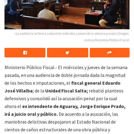
»La audiencia se llevó a cabo entre miércoles y jueves de la semana pasada (Imagen:
prensa Ministerio Público Fiscal)
Ministerio Público Fiscal.- El miércoles y jueves de la semana
pasada, en una audiencia de doble jornada dada la magnitud
de los hechos e imputaciones, el
fiscal general Eduardo
José Villalba
; de la
Unidad Fiscal Salta;
rebatió planteos
defensivos y consolidó así la acusación penal por la cual
ahora el
ex intendente de Aguaray, Jorge Enrique Prado,
irá a juicio oral y público.
De acuerdo a la acusación, las
maniobras delictivas despojaron al Estado Nacional de
cientos de caños estructurales de una obra pública y