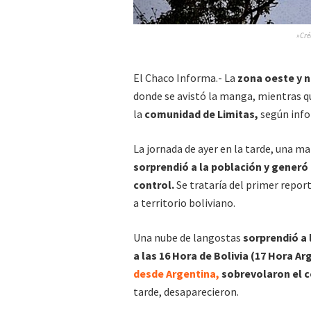
»Cré
El Chaco Informa.- La
zona oeste y n
donde se avistó la manga, mientras qu
la
comunidad de Limitas,
según info
La jornada de ayer en la tarde, una m
sorprendió a la población y generó 
control.
Se trataría del primer repor
a territorio boliviano.
Una nube de langostas
sorprendió a 
a las 16 Hora de Bolivia (17 Hora Ar
desde Argentina
,
sobrevolaron el c
tarde, desaparecieron.