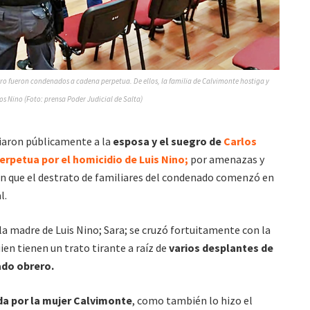
ro fueron condenados a cadena perpetua. De ellos, la familia de Calvimonte hostiga y
s Nino (Foto: prensa Poder Judicial de Salta)
iaron públicamente a la
esposa y el suegro de
Carlos
rpetua por el homicidio de Luis Nino;
por amenazas y
 que el destrato de familiares del condenado comenzó en
l.
 la madre de Luis Nino; Sara; se cruzó fortuitamente con la
uien tienen un trato tirante a raíz de
varios desplantes de
ado obrero.
da por la mujer Calvimonte
, como también lo hizo el