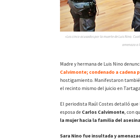
»Los cinco acusados por la muerte de Luis Nino. Cuat
amenaza a lo
Madre y hermana de Luis Nino denunc
Calvimonte; condenado a cadena pe
hostigamiento. Manifestaron también
el recinto mismo del juicio en Tartaga
El periodista Raúl Costes detalló que
esposa de
Carlos Calvimonte
, con q
la mujer hacia la familia del asesin
Sara Nino fue insultada y amenaza