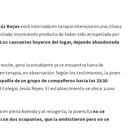
sús Reyes
está internada en terapia intensiva en una clínica
 estado inconciente producto de haber sido atropellada por
Los causantes huyeron del lugar, dejando abandonada
a noche, pero la estudiante ya se encuentra fuera de
n terapia, en observación. Según los testimonios, la joven
pañía de un grupo de compañeros hacia las 23:30
l Colegio Jesús Reyes. El establecimiento se ubica a una
a en plena Avenida y al recogerla, la jovencita
no se
 con dos ocupantes, que la embistieron pero no se