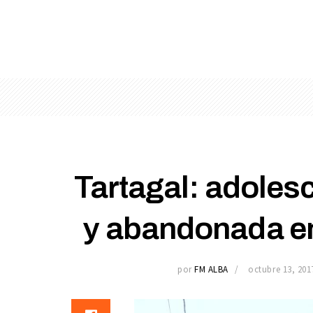
Tartagal: adolesc
y abandonada e
por
FM ALBA
octubre 13, 201