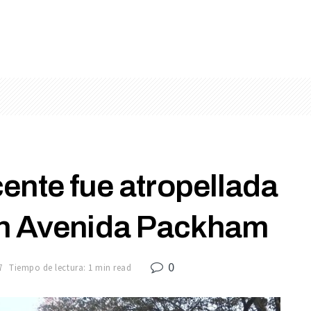
ente fue atropellada
n Avenida Packham
0
7
Tiempo de lectura: 1 min read