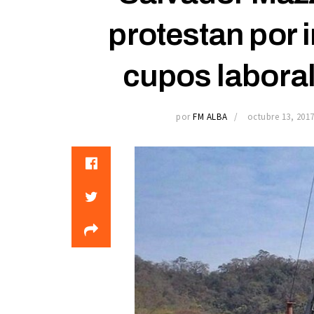
protestan por 
cupos labora
por
FM ALBA
octubre 13, 201