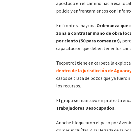
apostado en el camino hacia esa local
policía y enfrentamientos con Infante
En frontera hay una
Ordenanza que e
zona a contratar mano de obra loca
por ciento (50 para comenzar),
pero
capacitación que deben tener los can
Tecpetrol tiene en carpeta la explota
dentro de la jurisdicción de Aguara
casos se trata de pozos que ya fueron 
los recursos.
El grupo se mantuvo en protesta en
Trabajadores Desocupados.
Anoche bloquearon el paso por Avenid
gomas incluídas. A la llegada de la po