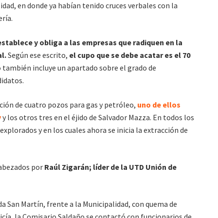
idad, en donde ya habían tenido cruces verbales con la
ría.
stablece y obliga a las empresas que radiquen en la
l.
Según ese escrito,
el cupo que se debe acatar es el 70
 también incluye un apartado sobre el grado de
didatos.
ción de cuatro pozos para gas y petróleo,
uno de ellos
y
y los otros tres en el éjido de Salvador Mazza. En todos los
explorados y en los cuales ahora se inicia la extracción de
cabezados por
Raúl Zigarán; líder de la UTD Unión de
a San Martín, frente a la Municipalidad, con quema de
licía, la Comisario Saldaño se contactó con funcionarios de