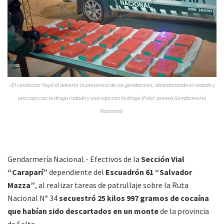
»El conductor huyó al advertir la presencia de los gendarmes, abandonando el rodado y
una caja con la droga rodado y una caja con la droga (Foto: prensa Gendarmería
Nacional)
Gendarmería Nacional.- Efectivos de la
Sección Vial
“Caraparí”
dependiente del
Escuadrón 61 “Salvador
Mazza”
, al realizar tareas de patrullaje sobre la Ruta
Nacional N° 34
secuestró 25 kilos 997 gramos de cocaína
que habían sido descartados en un monte
de la provincia