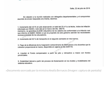
»Documento acercado por la ministra Analía Berruezo (Imagen: captura de pantalla)