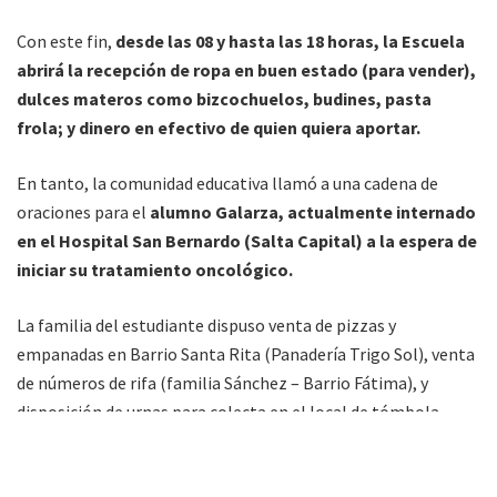
Con este fin,
desde las 08 y hasta las 18 horas, la Escuela
abrirá la recepción de ropa en buen estado (para vender),
dulces materos como bizcochuelos, budines, pasta
frola; y dinero en efectivo de quien quiera aportar.
En tanto, la comunidad educativa llamó a una cadena de
oraciones para el
alumno Galarza, actualmente internado
en el Hospital San Bernardo (Salta Capital) a la espera de
iniciar su tratamiento oncológico.
La familia del estudiante dispuso venta de pizzas y
empanadas en Barrio Santa Rita (Panadería Trigo Sol), venta
de números de rifa (familia Sánchez – Barrio Fátima), y
disposición de urnas para colecta en el local de tómbola
frente a la cancha de barrio Tomás Ryan, en panadería El
Trigal (B°Santa Rita), carnicería Thiago (Villa Saavedra) y