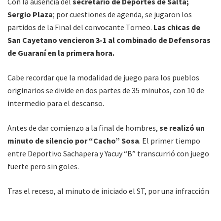
Con la ausencia del
secretario de Deportes de Salta;
Sergio Plaza
; por cuestiones de agenda, se jugaron los
partidos de la Final del convocante Torneo.
Las chicas de
San Cayetano vencieron 3-1 al combinado de Defensoras
de Guaraní en la primera hora.
Cabe recordar que la modalidad de juego para los pueblos
originarios se divide en dos partes de 35 minutos, con 10 de
intermedio para el descanso.
Antes de dar comienzo a la final de hombres,
se realizó un
minuto de silencio por “Cacho” Sosa
. El primer tiempo
entre Deportivo Sachapera y Yacuy “B” transcurrió con juego
fuerte pero sin goles.
Tras el receso, al minuto de iniciado el ST, por una infracción
de Sachepera, Yacuy convierte el primer gol con tiro de penal
mediante Fernando Sacayante. Sachapera empató a los 6