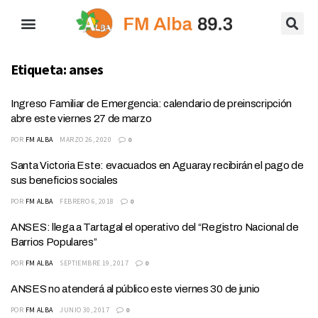
Etiqueta:
anses
Ingreso Familiar de Emergencia: calendario de preinscripción
abre este viernes 27 de marzo
POR
FM ALBA
MARZO 26, 2020
0
Santa Victoria Este: evacuados en Aguaray recibirán el pago de
sus beneficios sociales
POR
FM ALBA
FEBRERO 6, 2018
0
ANSES: llega a Tartagal el operativo del “Registro Nacional de
Barrios Populares”
POR
FM ALBA
SEPTIEMBRE 19, 2017
0
ANSES no atenderá al público este viernes 30 de junio
POR
FM ALBA
JUNIO 30, 2017
0