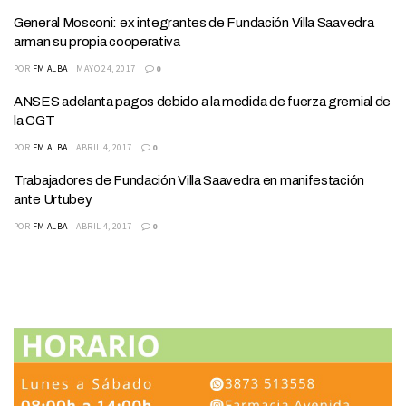
General Mosconi: ex integrantes de Fundación Villa Saavedra
arman su propia cooperativa
POR
FM ALBA
MAYO 24, 2017
0
ANSES adelanta pagos debido a la medida de fuerza gremial de
la CGT
POR
FM ALBA
ABRIL 4, 2017
0
Trabajadores de Fundación Villa Saavedra en manifestación
ante Urtubey
POR
FM ALBA
ABRIL 4, 2017
0