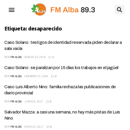
Etiqueta:
desaparecido
Caso Solano: testigos de identidad reservada piden declarar a
sala vacía
POR
FM ALBA
MARZO 14, 2018
1
Caso Solano: se paralizan por 15 días los trabajos en el jagüel
POR
FM ALBA
FEBRERO 27, 2018
0
Caso Luis Alberto Nino: familia rechaza las publicaciones de
diario provincial
POR
FM ALBA
JUNIO 6, 2017
0
Salvador Mazza: a casi una semana, no hay más pistas de Luis
Nino
POR
FM ALBA
MAYO 22, 2017
0