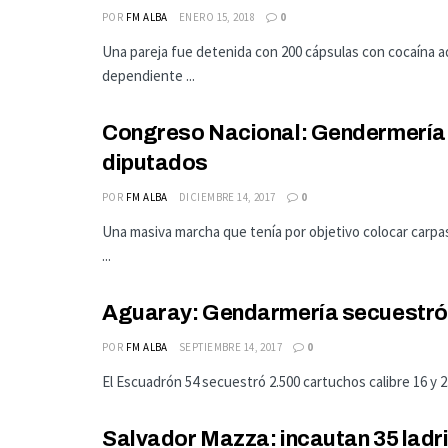
POR
FM ALBA
ENERO 15, 2018
0
Una pareja fue detenida con 200 cápsulas con cocaína ad
dependiente ...
Congreso Nacional: Gendermería N
diputados
POR
FM ALBA
DICIEMBRE 14, 2017
0
Una masiva marcha que tenía por objetivo colocar carpas p
...
Aguaray: Gendarmería secuestró 5
POR
FM ALBA
SEPTIEMBRE 14, 2017
0
El Escuadrón 54 secuestró 2.500 cartuchos calibre 16 y 2
Salvador Mazza: incautan 35 ladri