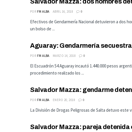
Salvador Mazza: dos hombres det
POR
FM ALBA
ABRIL 16, 2018
0
Efectivos de Gendarmería Nacional detuvieron a dos ho
un bolso de ...
Aguaray: Gendarmería secuestra 
POR
FM ALBA
MARZO 14, 2018
0
El Escuadrón 54 Aguaray incautó 1.440.000 pesos argenti
procedimiento realizado los ...
Salvador Mazza: gendarme deteni
POR
FM ALBA
ENERO 20, 2018
0
La División de Drogas Peligrosas de Salta detuvo este v
Salvador Mazza: pareja detenida