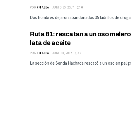
POR
FM ALBA
JUNIO 30, 2017
0
Dos hombres dejaron abandonados 35 ladrillos de drogas, e
Ruta 81: rescatan a un oso melero
lata de aceite
POR
FM ALBA
JUNIO 8, 2017
0
La sección de Senda Hachada rescató a un oso en peligro