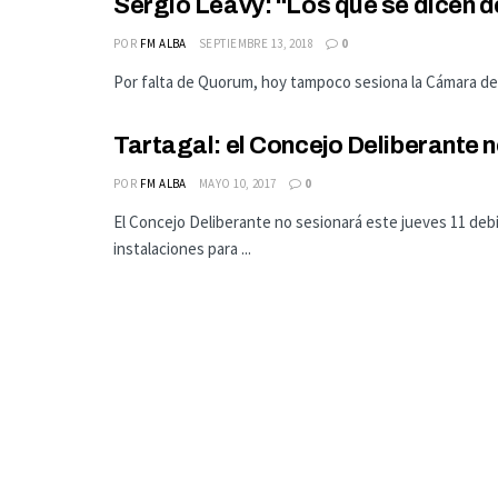
Sergio Leavy: “Los que se dicen d
POR
FM ALBA
SEPTIEMBRE 13, 2018
0
Por falta de Quorum, hoy tampoco sesiona la Cámara de D
Tartagal: el Concejo Deliberante
POR
FM ALBA
MAYO 10, 2017
0
El Concejo Deliberante no sesionará este jueves 11 de
instalaciones para ...