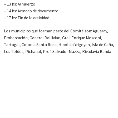
– 13 hs: Almuerzo
– 14 hs: Armado de documento
– 17 hs: Fin de la actividad
Los municipios que forman parte del Comité son: Aguaray,
Embarcación, General Ballivián, Gral. Enrique Mosconi,
Tartagal, Colonia Santa Rosa, Hipólito Yrigoyen, Isla de Caña,
Los Toldos, Pichanal, Prof. Salvador Mazza, Rivadavia Banda
Norte, Orán, Santa Victoria Este y Urundel.
Etiquetas:
region norte verde
tartagal
turismo
urtubey