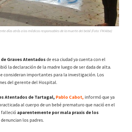
e días atrás a los médicos responsables de la muerte del bebé (Foto: FM Alba)
l de Graves Atentados
de esa ciudad ya cuenta con el
ibió la declaración de la madre luego de ser dada de alta.
e consideran importantes para la investigación. Los
nes del gerente del Hospital.
ves Atentados de Tartagal,
Pablo Cabot,
informó que ya
practicada al cuerpo de un bebé prematuro que nació en el
 falleció
aparentemente por mala praxis de los
 denuncian los padres.