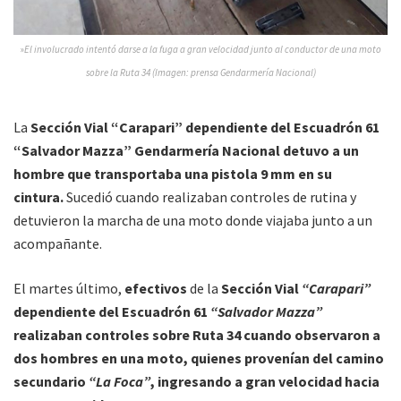
»
El involucrado intentó darse a la fuga a gran velocidad junto al conductor de una moto
sobre la Ruta 34 (Imagen: prensa Gendarmería Nacional)
La
Sección Vial “Carapari” dependiente del Escuadrón 61
“Salvador Mazza”
Gendarmería Nacional detuvo a un
hombre que transportaba una pistola 9 mm en su
cintura.
Sucedió cuando realizaban controles de rutina y
detuvieron la marcha de una moto donde viajaba junto a un
acompañante.
El martes último,
efectivos
de la
Sección Vial
“Carapari”
dependiente del Escuadrón 61
“Salvador Mazza”
realizaban controles sobre Ruta 34 cuando observaron a
dos hombres en una moto, quienes provenían del camino
secundario
“La Foca”
, ingresando a gran velocidad hacia