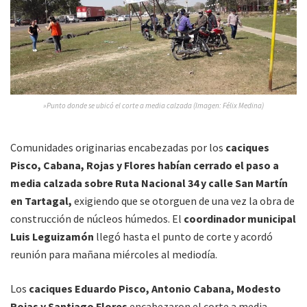
»Punto donde se ubicó el corte a media calzada (Imagen: Félix Medina)
Comunidades originarias encabezadas por los
caciques
Pisco, Cabana, Rojas y Flores habían cerrado el paso a
media calzada sobre Ruta Nacional 34 y calle San Martín
en Tartagal,
exigiendo que se otorguen de una vez la obra de
construcción de núcleos húmedos. El
coordinador municipal
Luis Leguizamón
llegó hasta el punto de corte y acordó
reunión para mañana miércoles al mediodía.
Los
caciques Eduardo Pisco, Antonio Cabana, Modesto
Rojas y Santiago Flores
encabezaron el corte a media