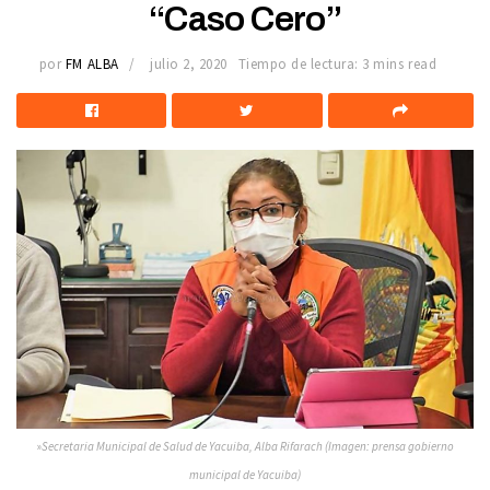
“Caso Cero”
por
FM ALBA
julio 2, 2020
Tiempo de lectura: 3 mins read
»
Secretaria Municipal de Salud de Yacuiba, Alba Rifarach
(Imagen: prensa gobierno
municipal de Yacuiba)