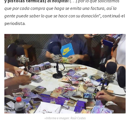
y pistolas térmicas)
al hospital
(…)
por lo que solicitamos
que por cada compra que haga se emita una factura, así la
gente puede saber lo que se hace con su donación”
, continuó el
periodista.
»Informe e imagen: Raúl Costes