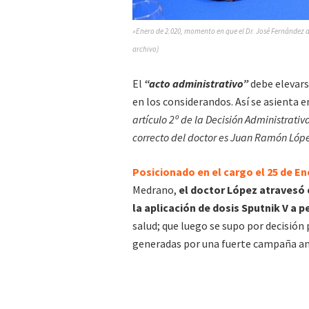
»Enero de 2.020, momento en que el Dr. José Fernández 
archivo)
El
“acto administrativo”
debe elevars
en los considerandos. Así se asienta e
artículo 2º de la Decisión Administrati
correcto del doctor es Juan Ramón Lópe
Posicionado en el cargo el 25 de En
Medrano,
el doctor López atravesó
la aplicación de dosis Sputnik V a p
salud; que luego se supo por decisión 
generadas por una fuerte campaña ant