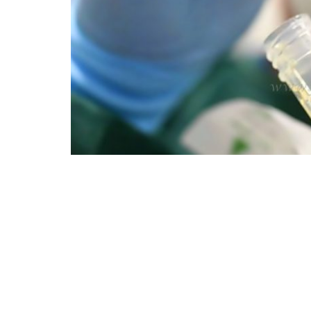
La
Resolución 10/2.021
fue publicada
considerará a la
Covid-19
presuntamen