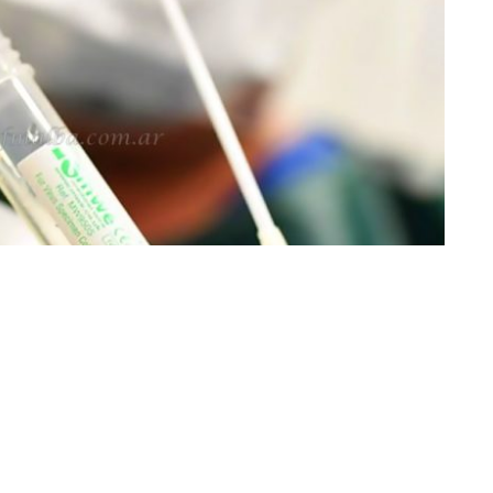
»Imagen ilustrativa
 hoy en el
Boletín Oficial de la Nación
, mediante la cual se
te una enfermedad de carácter profesional; no listada; en