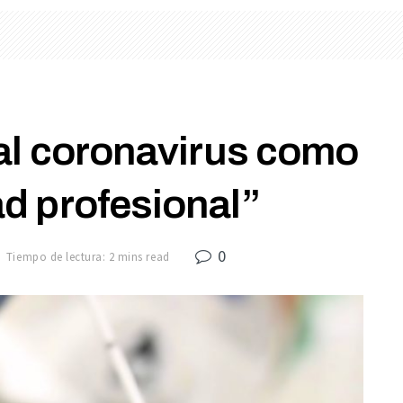
 al coronavirus como
d profesional”
0
Tiempo de lectura: 2 mins read