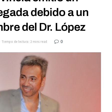
egada debido a un
mbre del Dr. López
0
Tiempo de lectura: 2 mins read