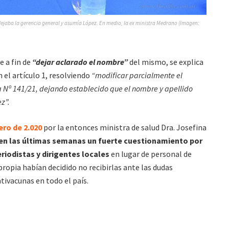
dejaba la gerencia general y asumía López. En medio, la ex ministra Medrano (Imagen:
e a fin de
“dejar aclarado el nombre”
del mismo, se explica
n el artículo 1, resolviendo
“modificar parcialmente el
va Nº 141/21, dejando establecido que el nombre y apellido
z”.
ero de 2.020
por la entonces ministra de salud Dra. Josefina
 en las últimas semanas un fuerte cuestionamiento por
eriodistas y dirigentes locales
en lugar de personal de
propia habían decidido no recibirlas ante las dudas
ivacunas en todo el país.